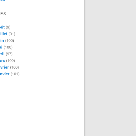
VES
oût
(9)
illet
(91)
in
(100)
ai
(100)
ril
(97)
ars
(100)
vrier
(100)
nvier
(101)