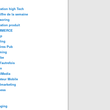
ation high Tech
iffre de la semaine
soring
ation produit
MMERCE
up
ding
ires Pub
aming
ube
'autrefois
gn
alMedia
teur Mobile
lmarketing
ness
aging