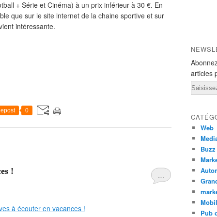
ll + Série et Cinéma) à un prix inférieur à 30 €. En
le que sur le site internet de la chaine sportive et sur
evient intéressante.
NEWSL
Abonnez
articles 
Email
epost
0
CATÉG
Web
Medi
Buzz
Marke
Auto
es !
…
Grand
mark
Mobi
Pub d