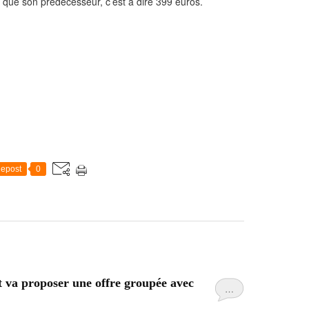
 que son prédécesseur, c’est à dire 399 euros.
epost
0
t va proposer une offre groupée avec
…