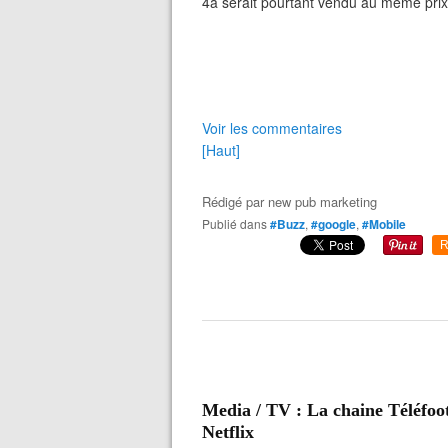
4a serait pourtant vendu au même prix
Voir les commentaires
[Haut]
Rédigé par
new pub marketing
Publié dans
#Buzz
,
#google
,
#Mobile
R
Media / TV : La chaine Téléfoo
Netflix