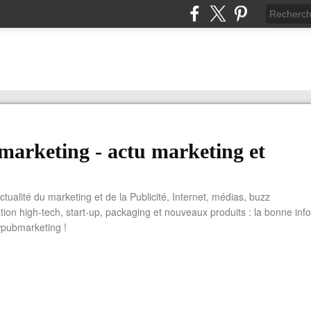
arketing - actu marketing et
actualité du marketing et de la Publicité, Internet, médias, buzz
tion high-tech, start-up, packaging et nouveaux produits : la bonne info
wpubmarketing !