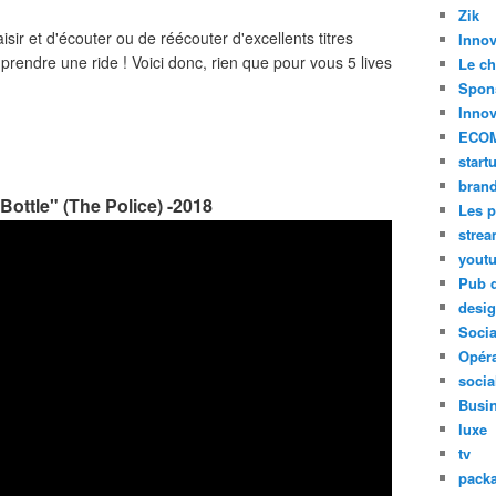
Zik
aisir et d'écouter ou de réécouter d'excellents titres
Innov
prendre une ride ! Voici donc, rien que pour vous 5 lives
Le ch
Spon
Innov
ECO
start
bran
Bottle" (The Police) -2018
Les p
stre
yout
Pub d
desi
Soci
Opéra
socia
Busi
luxe
tv
pack