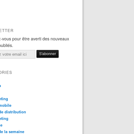
ETTER
-vous pour être averti des nouveaux
publiés.
ORIES
a
ting
mobile
e distribution
eting
le
e la semaine