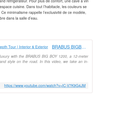
rand réfrigérateur. Pour plus de confort, une cave à vin
espace cuisine. Dans tout l’habitacle, les couleurs se
. Ce minimalisme rappelle l’exclusivité de ce modèle,
bre dans la salle d’eau.
BRABUS BIGBOY 1200 | Full In-Depth Tour | Interior & Exterior
e luxury with the BRABUS BIG BOY 1200, a 12-meter
nd style on the road. In this video, we take an in-
https://www.youtube.com/watch?v=IC-V7K9G4JM