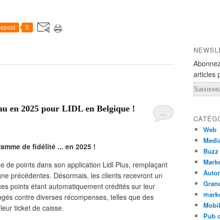
epost
0
NEWSL
Abonnez
articles 
Email
au en 2025 pour LIDL en Belgique !
…
CATÉG
Web
Medi
mme de fidélité ... en 2025 !
Buzz
Marke
 de points dans son application Lidl Plus, remplaçant
Auto
argne précédentes. Désormais, les clients recevront un
Grand
es points étant automatiquement crédités sur leur
mark
angés contre diverses récompenses, telles que des
Mobi
leur ticket de caisse.
Pub d