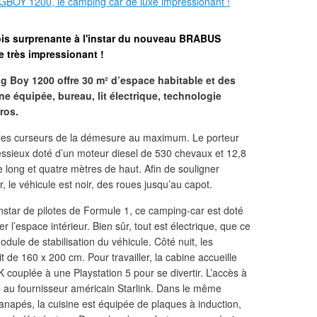
ois surprenante à l'instar du nouveau BRABUS
 très impressionant !
ig Boy 1200 offre 30 m² d’espace habitable et des
 équipée, bureau, lit électrique, technologie
uros.
les curseurs de la démesure au maximum. Le porteur
ssieux doté d’un moteur diesel de 530 chevaux et 12,8
e long et quatre mètres de haut. Afin de souligner
, le véhicule est noir, des roues jusqu’au capot.
’instar de pilotes de Formule 1, ce camping-car est doté
r l’espace intérieur. Bien sûr, tout est électrique, que ce
module de stabilisation du véhicule. Côté nuit, les
it de 160 x 200 cm. Pour travailler, la cabine accueille
 couplée à une Playstation 5 pour se divertir. L’accès à
lié au fournisseur américain Starlink. Dans le même
anapés, la cuisine est équipée de plaques à induction,