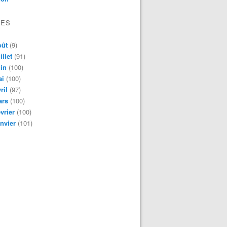
VES
oût
(9)
illet
(91)
in
(100)
ai
(100)
ril
(97)
ars
(100)
vrier
(100)
nvier
(101)