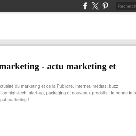
arketing - actu marketing et
actualité du marketing et de la Publicité, Internet, médias, buzz
tion high-tech, start-up, packaging et nouveaux produits : la bonne info
wpubmarketing !