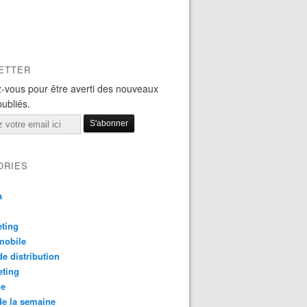
ETTER
-vous pour être averti des nouveaux
publiés.
ORIES
a
ting
mobile
e distribution
eting
le
e la semaine