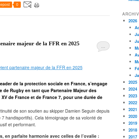
epost
0
ARCHI
2026
A
Ju
Ju
rtenaire majeur de la FFR en 2025
…
M
Av
M
Fé
Ja
2025
eader de la protection sociale en France, s’engage
2024
se de Rugby en tant que Partenaire Majeur des
2023
 XV de France et de France 7, pour une durée de
2022
2021
ontinuité de son soutien au skipper Damien Seguin depuis
2020
 7 handisportifs). Cela témoignage de sa volonté de
2019
usif et performant.
2018
s, en parfaite harmonie avec celles de l’ovalie :
2017