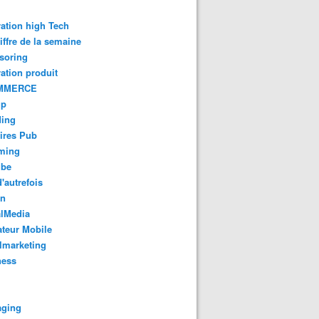
ation high Tech
iffre de la semaine
soring
ation produit
MMERCE
up
ding
ires Pub
aming
ube
'autrefois
gn
alMedia
teur Mobile
lmarketing
ness
aging