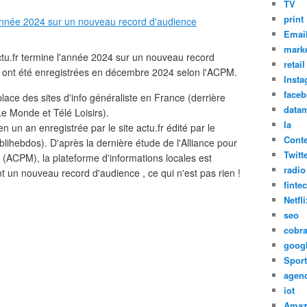
TV
print
Emai
marke
ctu.fr termine l'année 2024 sur un nouveau record
retail
ont été enregistrées en décembre 2024 selon l'ACPM.
Inst
face
lace des sites d'info généraliste en France (derrière
datam
e Monde et Télé Loisirs).
Ia
n un an enregistrée par le site actu.fr édité par le
Cont
ihebdos). D'après la dernière étude de l'Alliance pour
Twitt
 (ACPM), la plateforme d'informations locales est
radio
t un nouveau record d'audience , ce qui n'est pas rien !
finte
Netfli
seo
cobr
goog
Sport
agen
iot
Amaz