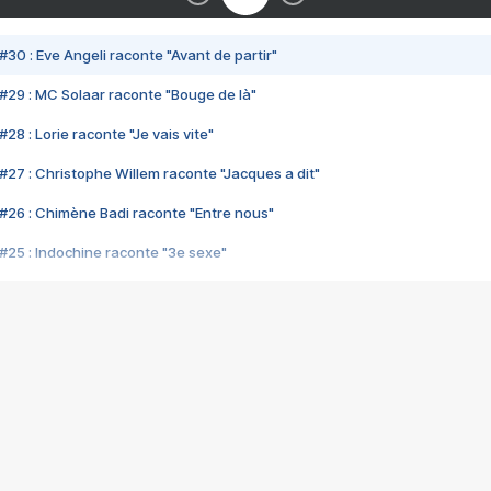
#30 : Eve Angeli raconte "Avant de partir"
#29 : MC Solaar raconte "Bouge de là"
28 : Lorie raconte "Je vais vite"
#27 : Christophe Willem raconte "Jacques a dit"
#26 : Chimène Badi raconte "Entre nous"
#25 : Indochine raconte "3e sexe"
#24 : Zaho raconte "C'est chelou"
#23 : Patrick Bruel raconte "Au café des délices"
#22 : Kyo raconte "Le chemin"
#21 : Nolwenn Leroy raconte "Cassé"
#20 : Patrick Hernandez raconte "Born to be alive"
#19 : Lorie raconte "Près de moi"