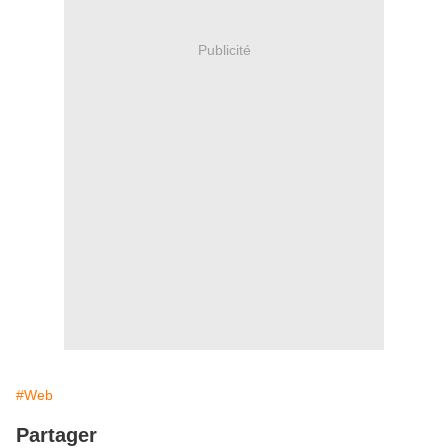
Publicité
#Web
Partager