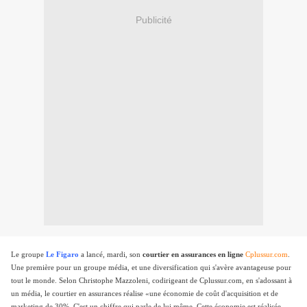
Publicité
Le groupe
Le Figaro
a lancé, mardi, son
courtier en assurances en ligne
Cplussur.com
.
Une première pour un groupe média, et une diversification qui s'avère avantageuse pour
tout le monde. Selon Christophe Mazzoleni, codirigeant de Cplussur.com, en s'adossant à
un média, le courtier en assurances réalise «une économie de coût d'acquisition et de
marketing de 30%. C'est un chiffre qui parle de lui même. Cette économie est réalisée