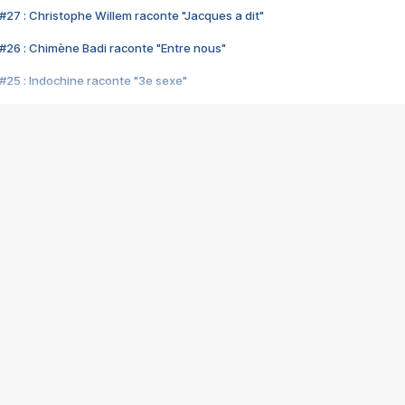
#27 : Christophe Willem raconte "Jacques a dit"
#26 : Chimène Badi raconte "Entre nous"
#25 : Indochine raconte "3e sexe"
#24 : Zaho raconte "C'est chelou"
#23 : Patrick Bruel raconte "Au café des délices"
#22 : Kyo raconte "Le chemin"
#21 : Nolwenn Leroy raconte "Cassé"
#20 : Patrick Hernandez raconte "Born to be alive"
#19 : Lorie raconte "Près de moi"
#18 : Michael Jones raconte "A nos actes manqués" (avec Jean-Jacque
#17 : Khaled raconte "Aïcha"
#16 : Corneille raconte "Parce qu'on vient de loin"