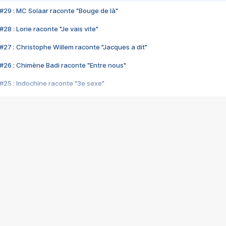
#29 : MC Solaar raconte "Bouge de là"
28 : Lorie raconte "Je vais vite"
#27 : Christophe Willem raconte "Jacques a dit"
#26 : Chimène Badi raconte "Entre nous"
#25 : Indochine raconte "3e sexe"
#24 : Zaho raconte "C'est chelou"
#23 : Patrick Bruel raconte "Au café des délices"
#22 : Kyo raconte "Le chemin"
#21 : Nolwenn Leroy raconte "Cassé"
#20 : Patrick Hernandez raconte "Born to be alive"
#19 : Lorie raconte "Près de moi"
#18 : Michael Jones raconte "A nos actes manqués" (avec Jean-Jacque