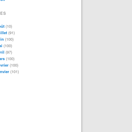
VES
oût
(10)
illet
(91)
in
(100)
ai
(100)
ril
(97)
ars
(100)
vrier
(100)
nvier
(101)