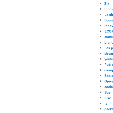
Zik
Innov
Le ch
Spon
Innov
ECO
start
bran
Les p
stre
yout
Pub d
desi
Soci
Opéra
socia
Busi
luxe
tv
pack