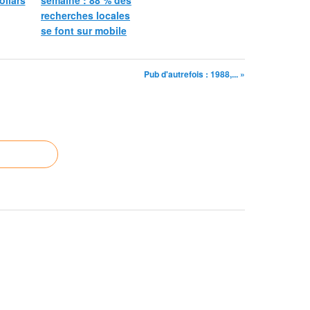
ollars
semaine : 88 % des
recherches locales
se font sur mobile
Pub d'autrefois : 1988,... »