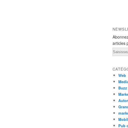
NEWSL
Abonnez
articles 
Email
CATÉG
Web
Medi
Buzz
Marke
Auto
Grand
mark
Mobi
Pub d