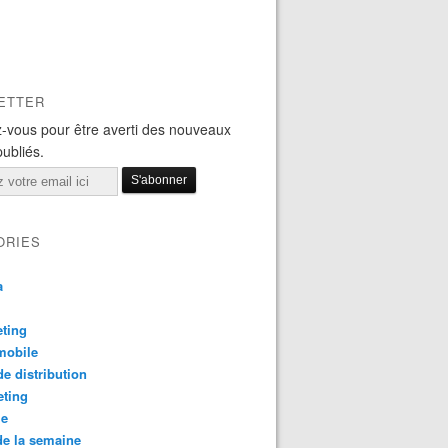
ETTER
-vous pour être averti des nouveaux
publiés.
ORIES
a
ting
mobile
e distribution
eting
le
e la semaine