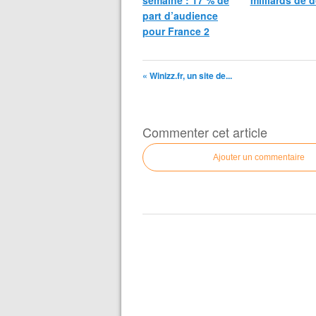
semaine : 17 % de
milliards de d
part d’audience
pour France 2
« Winizz.fr, un site de...
Commenter cet article
Ajouter un commentaire