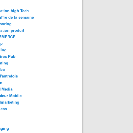
ation high Tech
iffre de la semaine
soring
ation produit
MMERCE
up
ding
ires Pub
aming
ube
'autrefois
gn
alMedia
teur Mobile
lmarketing
ness
aging