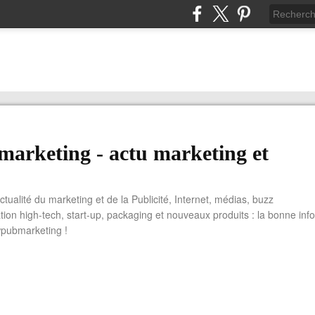
arketing - actu marketing et
actualité du marketing et de la Publicité, Internet, médias, buzz
tion high-tech, start-up, packaging et nouveaux produits : la bonne info
wpubmarketing !