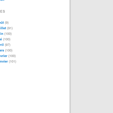
VES
oût
(9)
illet
(91)
in
(100)
ai
(100)
ril
(97)
ars
(100)
vrier
(100)
nvier
(101)