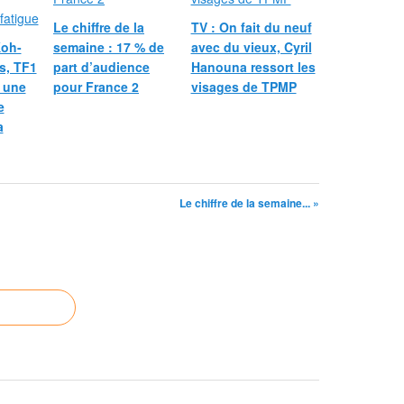
Le chiffre de la
TV : On fait du neuf
Koh-
semaine : 17 % de
avec du vieux, Cyril
rs, TF1
part d’audience
Hanouna ressort les
r une
pour France 2
visages de TPMP
e
a
Le chiffre de la semaine... »