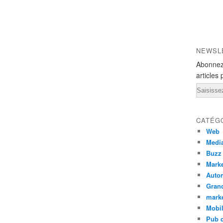
NEWSL
Abonnez
articles 
Email
CATÉG
Web
Medi
Buzz
Marke
Auto
Grand
mark
Mobi
Pub d