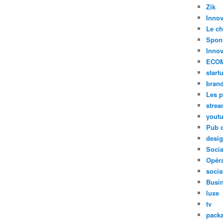
Zik
Innov
Le ch
Spon
Innov
ECO
start
bran
Les p
stre
yout
Pub d
desi
Soci
Opéra
socia
Busi
luxe
tv
pack