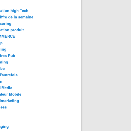
ation high Tech
iffre de la semaine
soring
ation produit
MMERCE
up
ding
ires Pub
aming
ube
'autrefois
gn
alMedia
teur Mobile
lmarketing
ness
aging