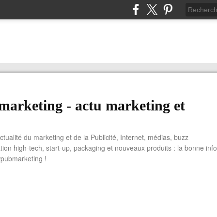
arketing - actu marketing et
actualité du marketing et de la Publicité, Internet, médias, buzz
tion high-tech, start-up, packaging et nouveaux produits : la bonne info
wpubmarketing !