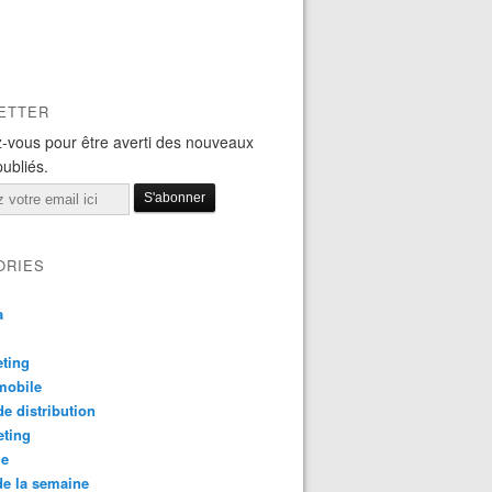
ETTER
-vous pour être averti des nouveaux
publiés.
ORIES
a
ting
mobile
e distribution
eting
le
e la semaine