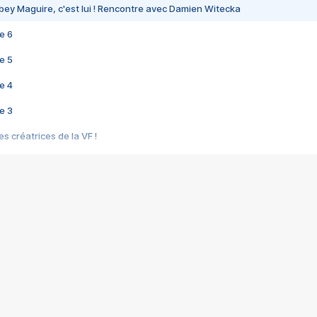
bey Maguire, c'est lui ! Rencontre avec Damien Witecka
e 6
e 5
e 4
e 3
s créatrices de la VF !
e 2
e 1
e Mektoub My Love arrive enfin ! Rencontre avec Shaïn Boumedine et Sal
i : après Toni en famille
elle réalise le bouleversant Dites lui que je l'aime
ais ! Rencontre autour de Vie privée de Rebecca Zlotowski
 de Marguerite, Grave... Rencontre avec Ella Rumpf