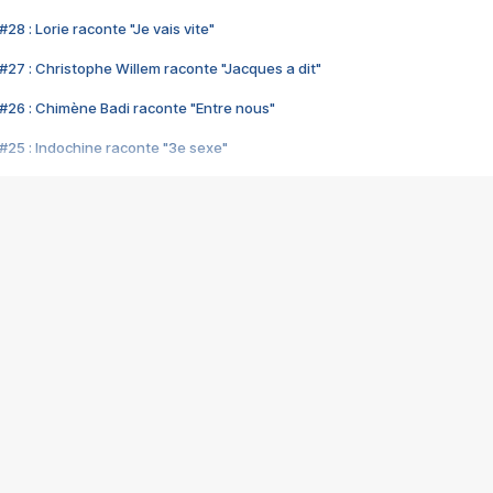
28 : Lorie raconte "Je vais vite"
#27 : Christophe Willem raconte "Jacques a dit"
#26 : Chimène Badi raconte "Entre nous"
#25 : Indochine raconte "3e sexe"
#24 : Zaho raconte "C'est chelou"
#23 : Patrick Bruel raconte "Au café des délices"
#22 : Kyo raconte "Le chemin"
#21 : Nolwenn Leroy raconte "Cassé"
#20 : Patrick Hernandez raconte "Born to be alive"
#19 : Lorie raconte "Près de moi"
#18 : Michael Jones raconte "A nos actes manqués" (avec Jean-Jacque
#17 : Khaled raconte "Aïcha"