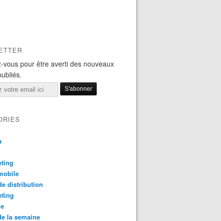
ETTER
-vous pour être averti des nouveaux
publiés.
ORIES
a
ting
mobile
e distribution
eting
le
e la semaine