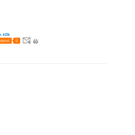
b
,
#Zik
epost
0