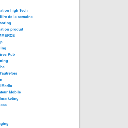
ation high Tech
iffre de la semaine
soring
ation produit
MMERCE
up
ding
ires Pub
aming
ube
'autrefois
gn
alMedia
teur Mobile
lmarketing
ness
aging