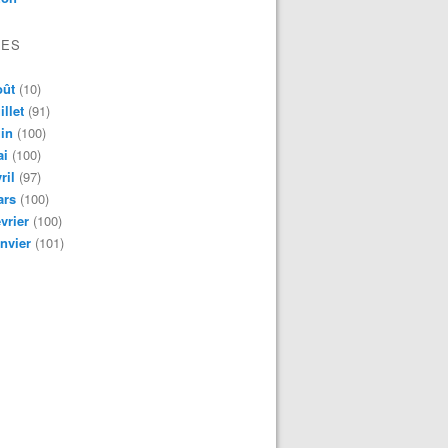
VES
oût
(10)
illet
(91)
in
(100)
ai
(100)
ril
(97)
ars
(100)
vrier
(100)
nvier
(101)