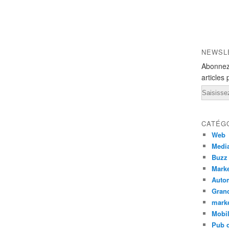
NEWSL
Abonnez
articles 
Email
CATÉG
Web
Medi
Buzz
Marke
Auto
Grand
mark
Mobi
Pub d