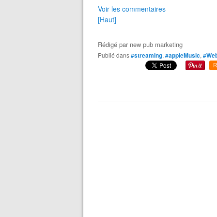
Voir les commentaires
[Haut]
Rédigé par
new pub marketing
Publié dans
#streaming
,
#appleMusic
,
#We
R