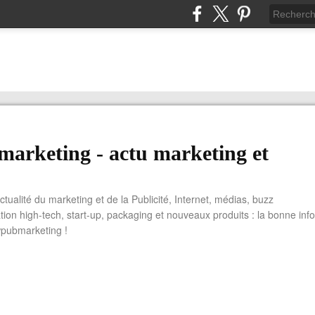
arketing - actu marketing et
actualité du marketing et de la Publicité, Internet, médias, buzz
tion high-tech, start-up, packaging et nouveaux produits : la bonne info
wpubmarketing !