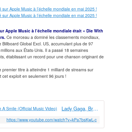
sur Apple Music à l’échelle mondiale était « Die With
rs.
Ce morceau a dominé les classements mondiaux,
e Billboard Global Excl. US, accumulant plus de 97
millions aux États-Unis. Il a passé 18 semaines
ts, établissant un record pour une chanson originant de
 premier titre à atteindre 1 milliard de streams sur
t cet exploit en seulement 96 jours !
!
Lady Gaga, Bruno Mars - Die With A Smile (Official Music Video)
https://www.youtube.com/watch?v=kPa7bsKwL-c