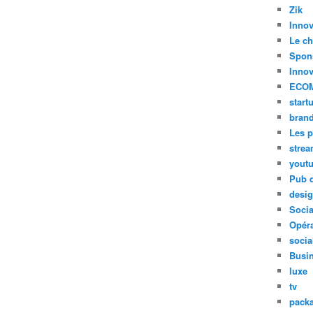
Zik
Innov
Le ch
Spon
Innov
ECO
start
bran
Les p
stre
yout
Pub d
desi
Soci
Opéra
socia
Busi
luxe
tv
pack