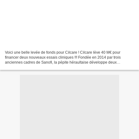
Voici une belle levée de fonds pour Cilcare ! Cilcare lève 40 M€ pour
financer deux nouveaux essais cliniques !!! Fondée en 2014 par trois
anciennes cadres de Sanofi, la pépite héraultaise développe deux
médicaments qui visent la synaptopathie cochléaire,...