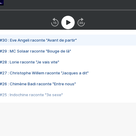
#30 : Eve Angeli raconte "Avant de partir"
#29 : MC Solaar raconte "Bouge de là"
28 : Lorie raconte "Je vais vite"
#27 : Christophe Willem raconte "Jacques a dit"
#26 : Chimène Badi raconte "Entre nous"
#25 : Indochine raconte "3e sexe"
#24 : Zaho raconte "C'est chelou"
#23 : Patrick Bruel raconte "Au café des délices"
#22 : Kyo raconte "Le chemin"