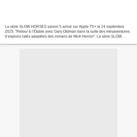
La série SLOW HORSES saison 5 arrive sur Apple TV+ le 24 septembre
2025. "Retour à l’Étable avec Gary Oldman dans la suite des mésaventures
d’espions ratés adaptées des romans de Mick Herron". La série SLOW
HORSES saison 5 va encore nous faire vibrer...