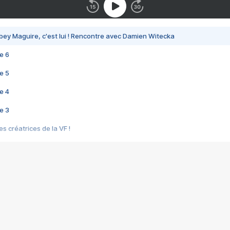
bey Maguire, c'est lui ! Rencontre avec Damien Witecka
e 6
e 5
e 4
e 3
s créatrices de la VF !
e 2
e 1
e Mektoub My Love arrive enfin ! Rencontre avec Shaïn Boumedine et Sal
i : après Toni en famille
elle réalise le bouleversant Dites lui que je l'aime