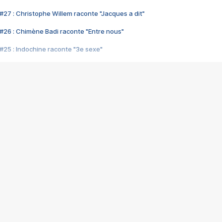
#27 : Christophe Willem raconte "Jacques a dit"
#26 : Chimène Badi raconte "Entre nous"
#25 : Indochine raconte "3e sexe"
#24 : Zaho raconte "C'est chelou"
#23 : Patrick Bruel raconte "Au café des délices"
#22 : Kyo raconte "Le chemin"
#21 : Nolwenn Leroy raconte "Cassé"
#20 : Patrick Hernandez raconte "Born to be alive"
#19 : Lorie raconte "Près de moi"
#18 : Michael Jones raconte "A nos actes manqués" (avec Jean-Jacque
#17 : Khaled raconte "Aïcha"
#16 : Corneille raconte "Parce qu'on vient de loin"