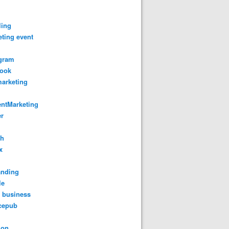
ling
ting event
agram
book
arketing
entMarketing
er
ch
x
anding
le
 business
cepub
on