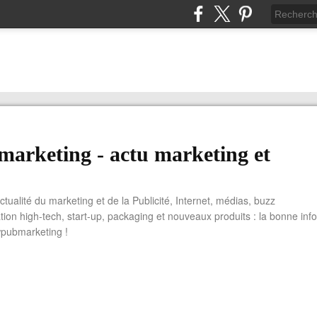
arketing - actu marketing et
actualité du marketing et de la Publicité, Internet, médias, buzz
tion high-tech, start-up, packaging et nouveaux produits : la bonne info
wpubmarketing !