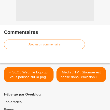
Commentaires
Ajouter un commentaire
< SEO / Web : le logo qui
Media / TV : Stromae est
vous pousse sur la page
passé dans l'émission The
pour le vaccin Covid-19
Tonight Show Starring
Jimmy Fallon >
Hébergé par Overblog
Top articles
Pages