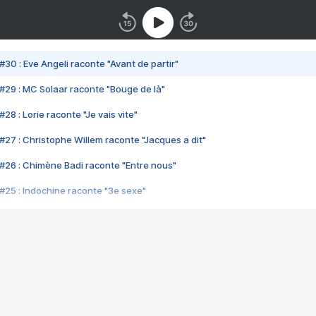
#30 : Eve Angeli raconte "Avant de partir"
#29 : MC Solaar raconte "Bouge de là"
28 : Lorie raconte "Je vais vite"
#27 : Christophe Willem raconte "Jacques a dit"
#26 : Chimène Badi raconte "Entre nous"
#25 : Indochine raconte "3e sexe"
#24 : Zaho raconte "C'est chelou"
#23 : Patrick Bruel raconte "Au café des délices"
#22 : Kyo raconte "Le chemin"
#21 : Nolwenn Leroy raconte "Cassé"