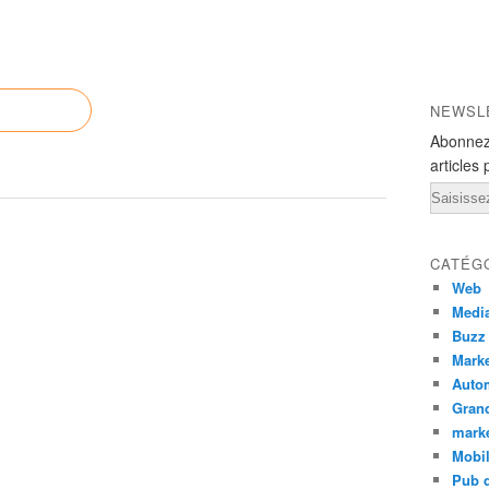
NEWSL
Abonnez
articles 
Email
CATÉG
Web
Medi
Buzz
Marke
Auto
Grand
mark
Mobi
Pub d