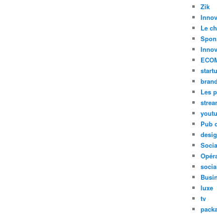
Zik
Innov
Le ch
Spon
Innov
ECO
start
bran
Les p
stre
yout
Pub d
desi
Soci
Opéra
socia
Busi
luxe
tv
pack