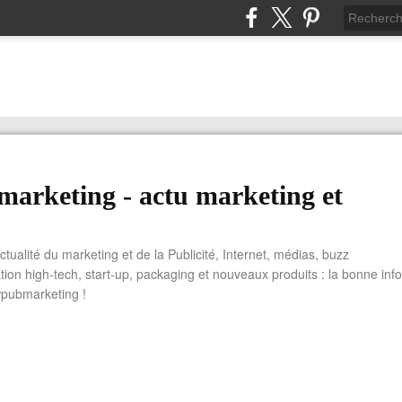
arketing - actu marketing et
actualité du marketing et de la Publicité, Internet, médias, buzz
tion high-tech, start-up, packaging et nouveaux produits : la bonne info
wpubmarketing !