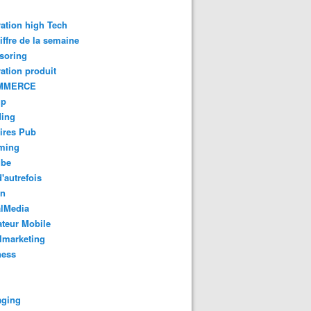
ation high Tech
iffre de la semaine
soring
ation produit
MMERCE
up
ding
ires Pub
aming
ube
'autrefois
gn
alMedia
teur Mobile
lmarketing
ness
aging