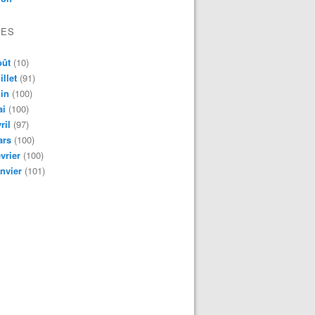
VES
oût
(10)
illet
(91)
in
(100)
ai
(100)
ril
(97)
ars
(100)
vrier
(100)
nvier
(101)