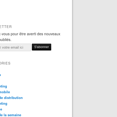
ETTER
-vous pour être averti des nouveaux
publiés.
ORIES
a
ting
mobile
e distribution
eting
le
e la semaine