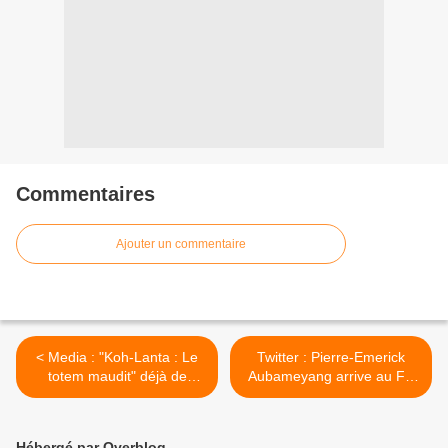
Commentaires
Ajouter un commentaire
< Media : "Koh-Lanta : Le
Twitter : Pierre-Emerick
totem maudit" déjà de
Aubameyang arrive au FC
retour à partir du 22 février
Barcelone et fait mouche ! >
Hébergé par Overblog