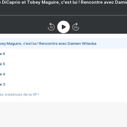
 DiCaprio et Tobey Maguire, c'est lui ! Rencontre avec Dam
bey Maguire, c'est lui ! Rencontre avec Damien Witecka
e 6
e 5
e 4
e 3
s créatrices de la VF !
e 2
e 1
e Mektoub My Love arrive enfin ! Rencontre avec Shaïn Boumedine et Sal