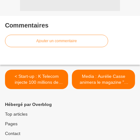
Commentaires
Ajouter un commentaire
< Start-up : K Telecom
Media : Aurélie Casse
injecte 100 millions de
animera le magazine "C
dollars dans la start-up d'IA
l'hebdo" sur France 5 >
Anthropic
Hébergé par Overblog
Top articles
Pages
Contact