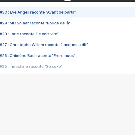
#30 : Eve Angeli raconte "Avant de partir"
#29 : MC Solaar raconte "Bouge de là"
28 : Lorie raconte "Je vais vite"
#27 : Christophe Willem raconte "Jacques a dit"
#26 : Chimène Badi raconte "Entre nous"
#25 : Indochine raconte "3e sexe"
#24 : Zaho raconte "C'est chelou"
#23 : Patrick Bruel raconte "Au café des délices"
#22 : Kyo raconte "Le chemin"
#21 : Nolwenn Leroy raconte "Cassé"
#20 : Patrick Hernandez raconte "Born to be alive"
#19 : Lorie raconte "Près de moi"