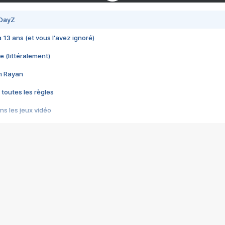
 DayZ
 a 13 ans (et vous l'avez ignoré)
e (littéralement)
im Rayan
 toutes les règles
s les jeux vidéo
us choquant de Rockstar ? - Le scandale BULLY
e plus moche de Steam
du RÊVE tourne au CAUCHEMAR
pendant 8 heures
it… à tort
umiliés par un jeu vidéo