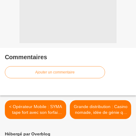
Commentaires
Ajouter un commentaire
< Opérateur Mobile : SYMA
Grande distribution : Casino
tape fort avec son forfait
nomade, idée de génie qui
200 Go à moins de dix
remonte le temps avec des
euros
camions ! >
Hébergé par Overblog