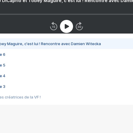
 DiCaprio et Tobey Maguire, c'est lui ! Rencontre avec Dam
bey Maguire, c'est lui ! Rencontre avec Damien Witecka
e 6
e 5
e 4
e 3
s créatrices de la VF !
e 2
e 1
e Mektoub My Love arrive enfin ! Rencontre avec Shaïn Boumedine et Sal