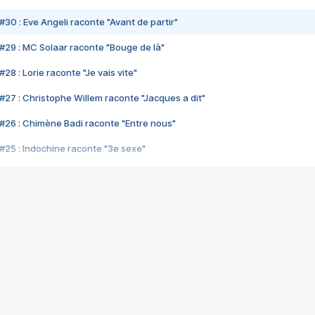
#30 : Eve Angeli raconte "Avant de partir"
#29 : MC Solaar raconte "Bouge de là"
28 : Lorie raconte "Je vais vite"
#27 : Christophe Willem raconte "Jacques a dit"
#26 : Chimène Badi raconte "Entre nous"
#25 : Indochine raconte "3e sexe"
#24 : Zaho raconte "C'est chelou"
#23 : Patrick Bruel raconte "Au café des délices"
#22 : Kyo raconte "Le chemin"
#21 : Nolwenn Leroy raconte "Cassé"
#20 : Patrick Hernandez raconte "Born to be alive"
#19 : Lorie raconte "Près de moi"