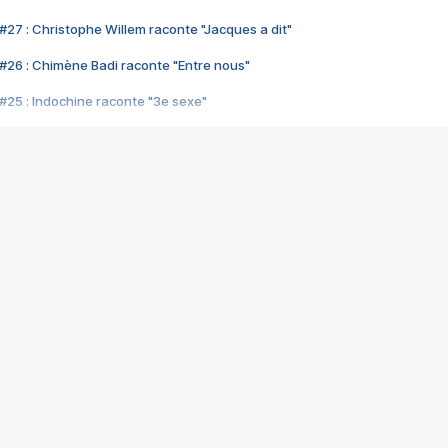
#27 : Christophe Willem raconte "Jacques a dit"
#26 : Chimène Badi raconte "Entre nous"
#25 : Indochine raconte "3e sexe"
#24 : Zaho raconte "C'est chelou"
#23 : Patrick Bruel raconte "Au café des délices"
#22 : Kyo raconte "Le chemin"
#21 : Nolwenn Leroy raconte "Cassé"
#20 : Patrick Hernandez raconte "Born to be alive"
#19 : Lorie raconte "Près de moi"
#18 : Michael Jones raconte "A nos actes manqués" (avec Jean-Jacque
#17 : Khaled raconte "Aïcha"
#16 : Corneille raconte "Parce qu'on vient de loin"