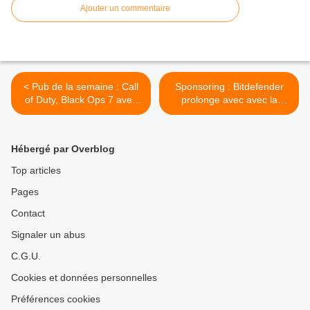
Ajouter un commentaire
< Pub de la semaine : Call
Sponsoring : Bitdefender
of Duty, Black Ops 7 avec
prolonge avec avec la
Chef Etchebest
Scuderia Ferrari HP en
Formule 1 >
Hébergé par Overblog
Top articles
Pages
Contact
Signaler un abus
C.G.U.
Cookies et données personnelles
Préférences cookies