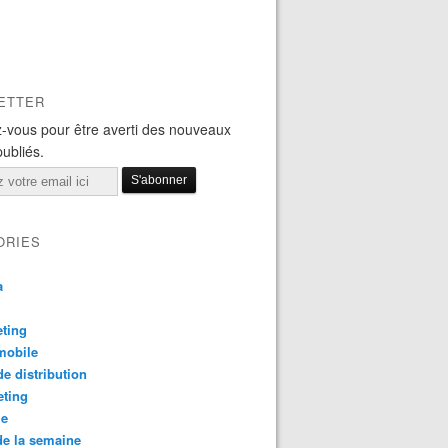
ETTER
-vous pour être averti des nouveaux
publiés.
ORIES
a
ting
mobile
e distribution
eting
le
e la semaine