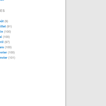
VES
oût
(9)
illet
(91)
in
(100)
ai
(100)
ril
(97)
ars
(100)
vrier
(100)
nvier
(101)