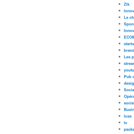
Zik
Innov
Le ch
Spon
Innov
ECO
start
bran
Les p
stre
yout
Pub d
desi
Soci
Opéra
socia
Busi
luxe
tv
pack