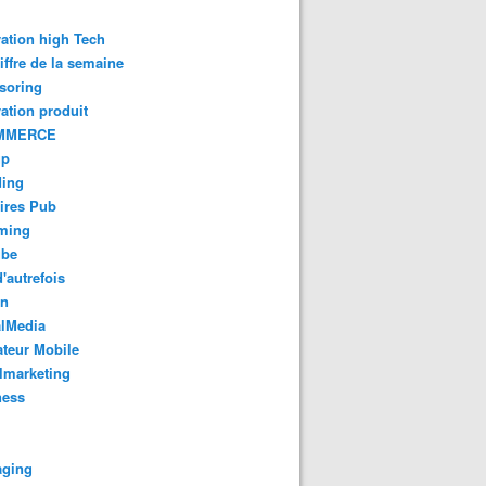
ation high Tech
iffre de la semaine
soring
ation produit
MMERCE
up
ding
ires Pub
aming
ube
'autrefois
gn
alMedia
teur Mobile
lmarketing
ness
aging