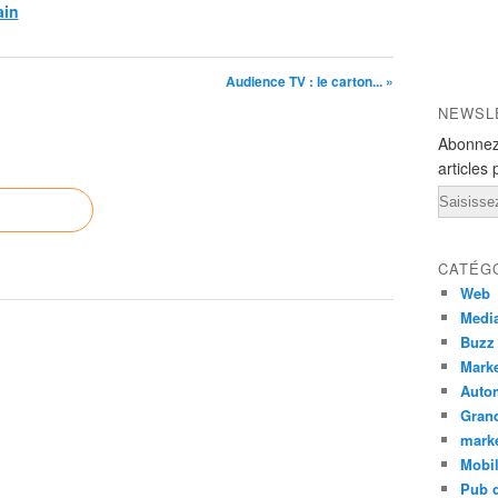
ain
Audience TV : le carton... »
NEWSL
Abonnez
articles 
Email
CATÉG
Web
Medi
Buzz
Marke
Auto
Grand
mark
Mobi
Pub d