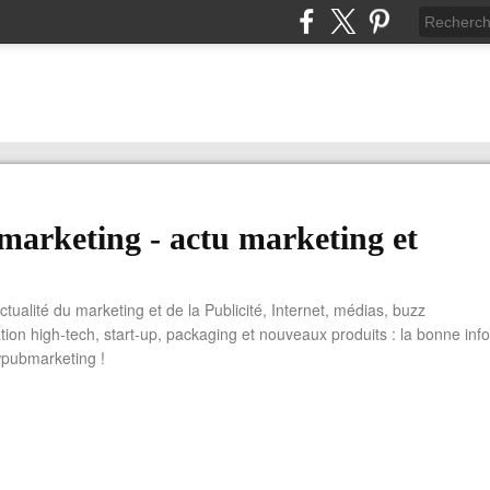
arketing - actu marketing et
actualité du marketing et de la Publicité, Internet, médias, buzz
tion high-tech, start-up, packaging et nouveaux produits : la bonne info
wpubmarketing !