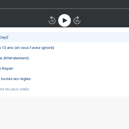
 DayZ
 a 13 ans (et vous l'avez ignoré)
e (littéralement)
im Rayan
 toutes les règles
s les jeux vidéo
us choquant de Rockstar ? - Le scandale BULLY
e plus moche de Steam
du RÊVE tourne au CAUCHEMAR