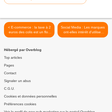
< E-commerce : la taxe à 2
Social Media : Les marques
euros des colis est un flop
ont-elles intérêt d'utiliser
monumental ... même le
Snapchat ? >
FIASCO de l'année 2026
Hébergé par Overblog
Top articles
Pages
Contact
Signaler un abus
C.G.U.
Cookies et données personnelles
Préférences cookies
Voir le profil de new pub marketing sur le portail Overblog