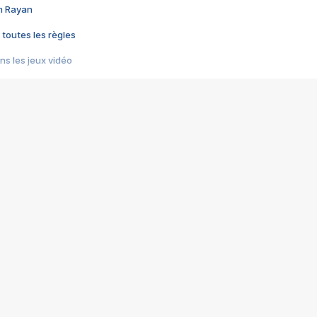
im Rayan
 toutes les règles
s les jeux vidéo
us choquant de Rockstar ? - Le scandale BULLY
e plus moche de Steam
du RÊVE tourne au CAUCHEMAR
pendant 8 heures
it… à tort
umiliés par un jeu vidéo
ire - Final Fantasy 8
ti un empire - Age of Empires
story DOFUS
tard, il crée l'un des pires jeux de tous les temps, MindsEye.