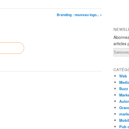
Branding : nouveau logo... »
NEWSL
Abonnez
articles 
Email
CATÉG
Web
Medi
Buzz
Marke
Auto
Grand
mark
Mobi
Pub d