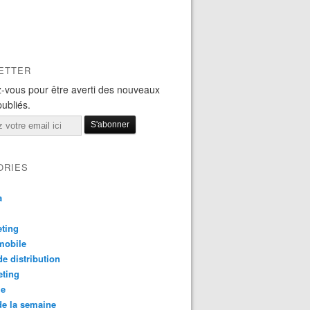
ETTER
-vous pour être averti des nouveaux
publiés.
ORIES
a
ting
mobile
e distribution
eting
le
e la semaine