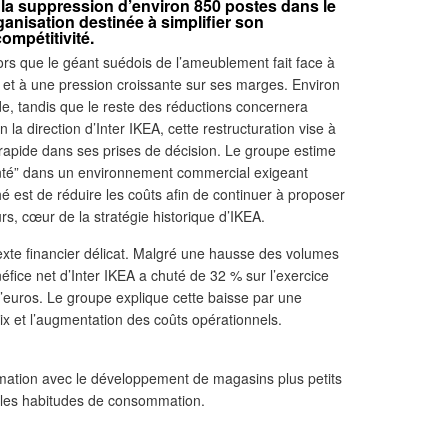
la suppression d’environ 850 postes dans le
anisation destinée à simplifier son
ompétitivité.
lors que le géant suédois de l’ameublement fait face à
et à une pression croissante sur ses marges. Environ
, tandis que le reste des réductions concernera
la direction d’Inter IKEA, cette restructuration vise à
s rapide dans ses prises de décision. Le groupe estime
nté” dans un environnement commercial exigeant
ché est de réduire les coûts afin de continuer à proposer
s, cœur de la stratégie historique d’IKEA.
exte financier délicat. Malgré une hausse des volumes
néfice net d’Inter IKEA a chuté de 32 % sur l’exercice
d’euros. Le groupe explique cette baisse par une
rix et l’augmentation des coûts opérationnels.
rmation avec le développement de magasins plus petits
elles habitudes de consommation.