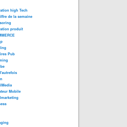
ation high Tech
iffre de la semaine
soring
ation produit
MMERCE
up
ding
ires Pub
aming
ube
'autrefois
gn
alMedia
teur Mobile
lmarketing
ness
aging