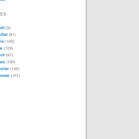
VES
oût
(9)
illet
(91)
in
(100)
ai
(100)
ril
(97)
ars
(100)
vrier
(100)
nvier
(101)