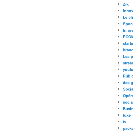
Zik
Innov
Le ch
Spon
Innov
ECO
start
bran
Les p
stre
yout
Pub d
desi
Soci
Opéra
socia
Busi
luxe
tv
pack