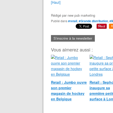
[Haut]
Rédigé par
new pub marketing
Publié dans
#retail
,
#Grande distribution
,
#I
R
S'inscrire à la newsletter
Vous aimerez aussi :
Retail : Jumbo ouvre
Retail : Seph
son premier
inaugure sa
magasin de hockey
première peti
en Belgique
surface à Lo