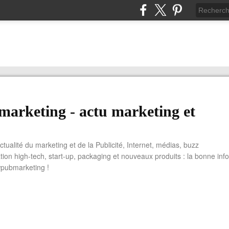
arketing - actu marketing et
actualité du marketing et de la Publicité, Internet, médias, buzz
tion high-tech, start-up, packaging et nouveaux produits : la bonne info
wpubmarketing !