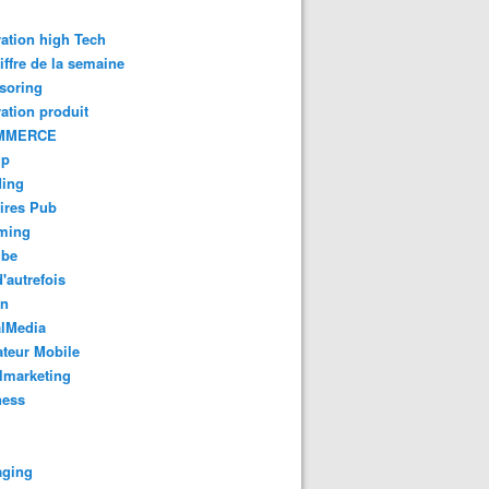
ation high Tech
iffre de la semaine
soring
ation produit
MMERCE
up
ding
ires Pub
aming
ube
'autrefois
gn
alMedia
teur Mobile
lmarketing
ness
aging