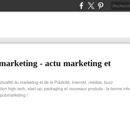
arketing - actu marketing et
actualité du marketing et de la Publicité, Internet, médias, buzz
tion high-tech, start-up, packaging et nouveaux produits : la bonne info
wpubmarketing !