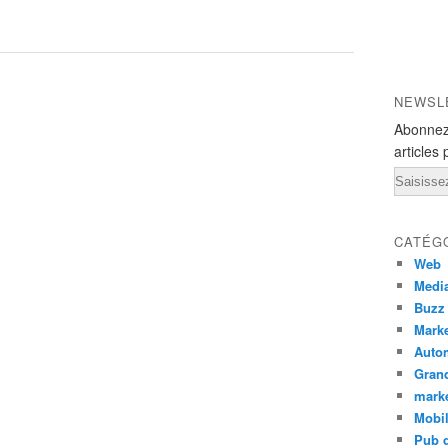
NEWSL
Abonnez
articles 
Email
CATÉG
Web
Medi
Buzz
Marke
Auto
Grand
mark
Mobi
Pub d