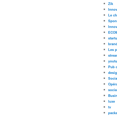
Zik
Innov
Le ch
Spon
Innov
ECO
start
bran
Les p
stre
yout
Pub d
desi
Soci
Opéra
socia
Busi
luxe
tv
pack