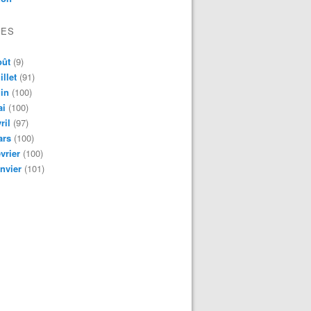
VES
oût
(9)
illet
(91)
in
(100)
ai
(100)
ril
(97)
ars
(100)
vrier
(100)
nvier
(101)