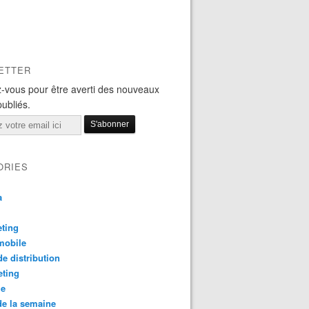
ETTER
-vous pour être averti des nouveaux
publiés.
ORIES
a
ting
mobile
e distribution
eting
le
e la semaine