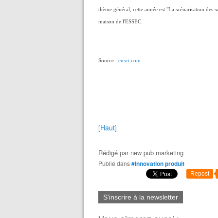
thème général, cette année est "La scénarisation des se
maison de l'ESSEC.
Source :
ensci.com
[Haut]
Rédigé par
new pub marketing
Publié dans
#Innovation produit
Repost
S'inscrire à la newsletter