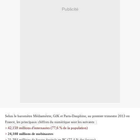
Publicité
Selon le baromètre Médiamétrie, GfK et Paris-Dauphine, au premier trimestre 2013 en
France, les principaux chiffres du numérique sont les suivants :
> 42,159 millions d'internautes (77,6 % de la population)
>
24,108 millions de mobinautes
>
21,384 millions de foyers équipés en PC (77,4 % des foyers)