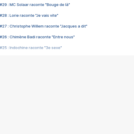
#29 : MC Solaar raconte "Bouge de là"
28 : Lorie raconte "Je vais vite"
#27 : Christophe Willem raconte "Jacques a dit"
#26 : Chimène Badi raconte "Entre nous"
#25 : Indochine raconte "3e sexe"
#24 : Zaho raconte "C'est chelou"
#23 : Patrick Bruel raconte "Au café des délices"
#22 : Kyo raconte "Le chemin"
#21 : Nolwenn Leroy raconte "Cassé"
#20 : Patrick Hernandez raconte "Born to be alive"
#19 : Lorie raconte "Près de moi"
#18 : Michael Jones raconte "A nos actes manqués" (avec Jean-Jacque
#17 : Khaled raconte "Aïcha"