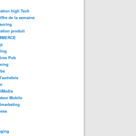
ation high Tech
iffre de la semaine
soring
ation produit
MMERCE
up
ding
ires Pub
aming
ube
'autrefois
gn
alMedia
teur Mobile
lmarketing
ness
aging