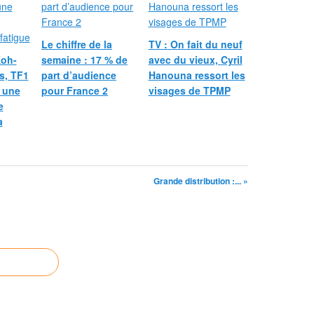
Le chiffre de la
TV : On fait du neuf
Koh-
semaine : 17 % de
avec du vieux, Cyril
rs, TF1
part d’audience
Hanouna ressort les
r une
pour France 2
visages de TPMP
e
a
Grande distribution :... »