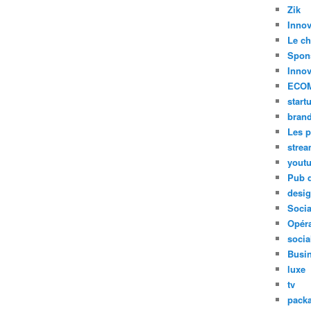
Zik
Innov
Le ch
Spon
Innov
ECO
start
bran
Les p
stre
yout
Pub d
desi
Soci
Opéra
socia
Busi
luxe
tv
pack