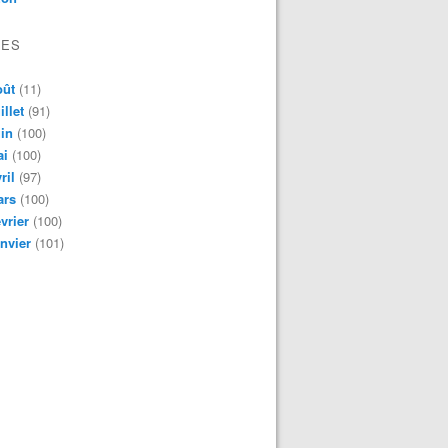
VES
oût
(11)
illet
(91)
in
(100)
ai
(100)
ril
(97)
ars
(100)
vrier
(100)
nvier
(101)