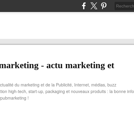
arketing - actu marketing et
actualité du marketing et de la Publicité, Internet, médias, buzz
tion high-tech, start-up, packaging et nouveaux produits : la bonne info
wpubmarketing !