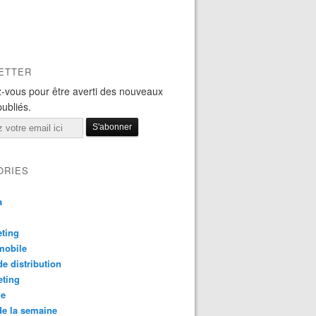
ETTER
-vous pour être averti des nouveaux
publiés.
ORIES
a
ting
mobile
e distribution
eting
le
e la semaine