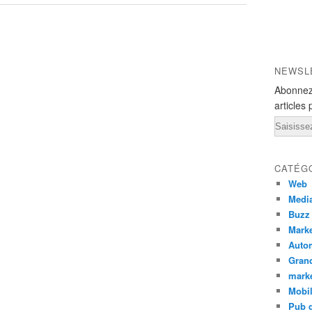
NEWSL
Abonnez
articles 
Email
CATÉG
Web
Medi
Buzz
Marke
Auto
Grand
mark
Mobi
Pub d