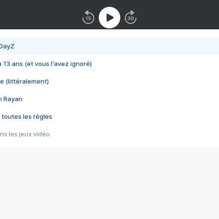
 DayZ
 a 13 ans (et vous l'avez ignoré)
e (littéralement)
im Rayan
 toutes les règles
s les jeux vidéo
us choquant de Rockstar ? - Le scandale BULLY
e plus moche de Steam
du RÊVE tourne au CAUCHEMAR
pendant 8 heures