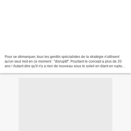
Pour se démarquer, tous les gentils spécialistes de la stratégie n'utilisent
qu'un seul mot en ce moment : "disruptif". Pourtant le concept a plus de 20
ans ! Autant dire qu'il n'y a rien de nouveau sous le soleil en étant en rupture
avec son marché pour...