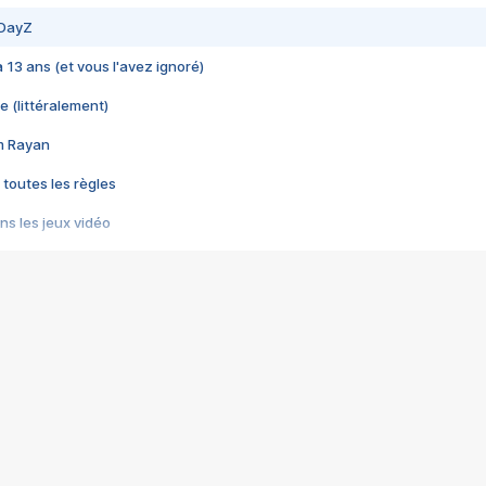
 DayZ
 a 13 ans (et vous l'avez ignoré)
e (littéralement)
im Rayan
 toutes les règles
s les jeux vidéo
us choquant de Rockstar ? - Le scandale BULLY
e plus moche de Steam
du RÊVE tourne au CAUCHEMAR
pendant 8 heures
it… à tort
umiliés par un jeu vidéo