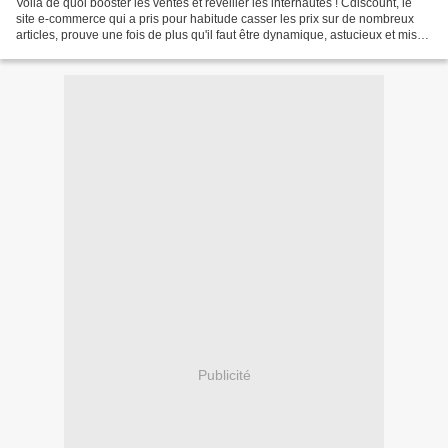
Voilà de quoi booster les ventes et réveiller les internautes ! Cdiscount, le
site e-commerce qui a pris pour habitude casser les prix sur de nombreux
articles, prouve une fois de plus qu'il faut être dynamique, astucieux et miser
gros pour attirer les...
Publicité