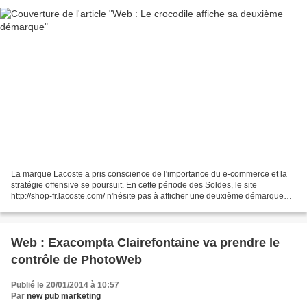
La marque Lacoste a pris conscience de l'importance du e-commerce et la
stratégie offensive se poursuit. En cette période des Soldes, le site
http://shop-fr.lacoste.com/ n'hésite pas à afficher une deuxième démarque
généreuse de -20 à - 50% sur les articles....
Web : Exacompta Clairefontaine va prendre le
contrôle de PhotoWeb
Publié le 20/01/2014 à 10:57
Par
new pub marketing