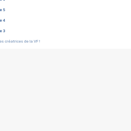
e 5
e 4
e 3
s créatrices de la VF !
e 2
e 1
e Mektoub My Love arrive enfin ! Rencontre avec Shaïn Boumedine et Sal
i : après Toni en famille
elle réalise le bouleversant Dites lui que je l'aime
ais ! Rencontre autour de Vie privée de Rebecca Zlotowski
 de Marguerite, Grave... Rencontre avec Ella Rumpf
 Les Rêveurs, un film intime sur la santé mentale