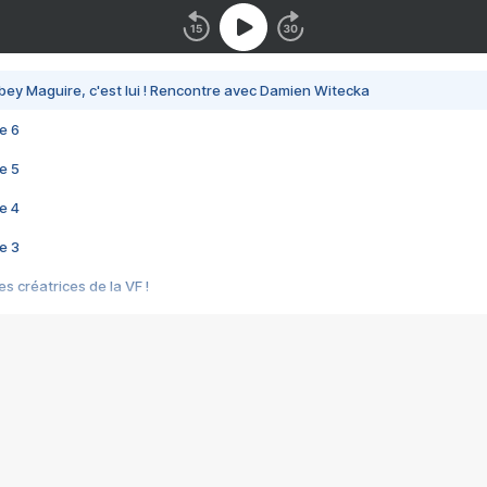
bey Maguire, c'est lui ! Rencontre avec Damien Witecka
e 6
e 5
e 4
e 3
s créatrices de la VF !
e 2
e 1
e Mektoub My Love arrive enfin ! Rencontre avec Shaïn Boumedine et Sal
i : après Toni en famille
elle réalise le bouleversant Dites lui que je l'aime