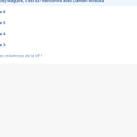
bey Maguire, c'est lui ! Rencontre avec Damien Witecka
e 6
e 5
e 4
e 3
s créatrices de la VF !
e 2
e 1
e Mektoub My Love arrive enfin ! Rencontre avec Shaïn Boumedine et Sal
i : après Toni en famille
elle réalise le bouleversant Dites lui que je l'aime
ais ! Rencontre autour de Vie privée de Rebecca Zlotowski
 de Marguerite, Grave... Rencontre avec Ella Rumpf