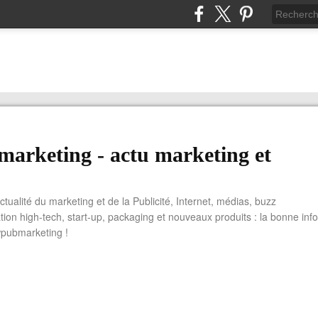
arketing - actu marketing et
actualité du marketing et de la Publicité, Internet, médias, buzz
tion high-tech, start-up, packaging et nouveaux produits : la bonne info
wpubmarketing !