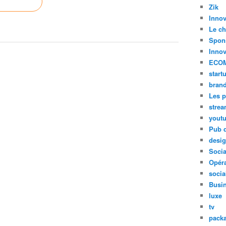
Zik
Innov
Le ch
Spon
Innov
ECO
start
bran
Les p
stre
yout
Pub d
desi
Soci
Opéra
socia
Busi
luxe
tv
pack