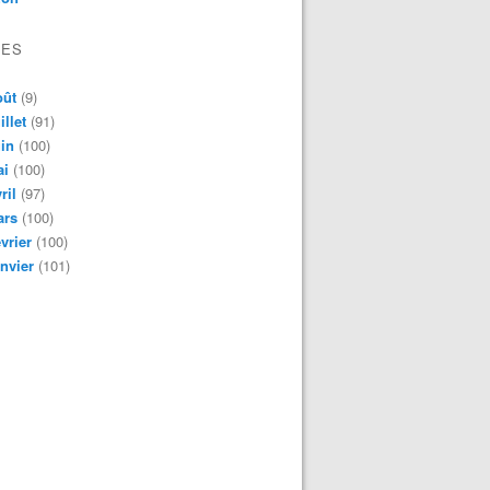
VES
oût
(9)
illet
(91)
in
(100)
ai
(100)
ril
(97)
ars
(100)
vrier
(100)
nvier
(101)