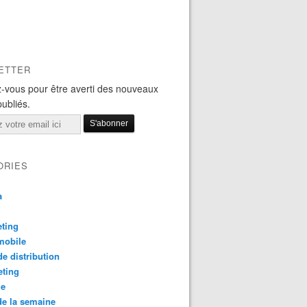
ETTER
-vous pour être averti des nouveaux
publiés.
ORIES
a
ting
mobile
e distribution
eting
le
e la semaine