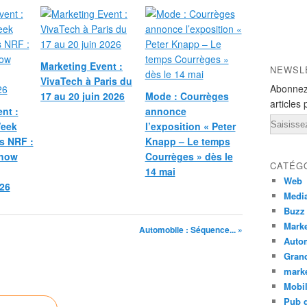
Marketing Event :
NEWSL
VivaTech à Paris du
Abonnez
17 au 20 juin 2026
Mode : Courrèges
articles 
nt :
annonce
Email
Week
l’exposition « Peter
s NRF :
Knapp – Le temps
Show
Courrèges » dès le
CATÉG
14 mai
Web
26
Medi
Buzz
Marke
Automobile : Séquence... »
Auto
Grand
mark
Mobi
Pub d