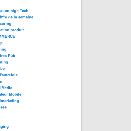
ation high Tech
iffre de la semaine
soring
ation produit
MMERCE
up
ding
ires Pub
aming
ube
'autrefois
gn
alMedia
teur Mobile
lmarketing
ness
aging