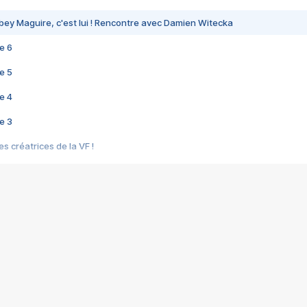
bey Maguire, c'est lui ! Rencontre avec Damien Witecka
e 6
e 5
e 4
e 3
s créatrices de la VF !
e 2
e 1
e Mektoub My Love arrive enfin ! Rencontre avec Shaïn Boumedine et Sal
i : après Toni en famille
elle réalise le bouleversant Dites lui que je l'aime
ais ! Rencontre autour de Vie privée de Rebecca Zlotowski