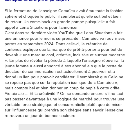
Si la fermeture de l’enseigne Camaïeu avait ému toute la fashion
sphère et choquée le public, il semblerait qu’elle soit bel et bien
de retour. Un come-back en grande pompe puisqu’elle a fait
appel à Lena Situations pour l’annoncer.
C’est dans sa dernière vidéo YouTube que Lena Situations a fait
une annonce pour le moins surprenante : Camaïeu va rouvrir ses
portes en septembre 2024. Dans celle-ci, la créatrice de
contenus explique que la marque de prêt-à-porter a pour but de
devenir « une marque cool, créative, inclusive et surtout moderne
». En plus de révéler la période à laquelle l’enseigne réouvrira, la
jeune femme a aussi annoncé à ses abonné.e.s que le poste de
directeur de communication est actuellement à pourvoir et a
donné un lien pour pouvoir candidater. Il semblerait que Celio ne
se repose pas que sur la réputation iconique de « Camaïeu »,
mais compte bel et bien donner un coup de pep’s à cette griffe.
Aie aie aie ... Et la créativité ? On se demande encore s'il ne faut
pas passer davantage à une logique de marché pour trouver une
véritable force stratégique et concurrentielle plutôt que de miser
sur l'influenceuse qui prendra son chèque sans savoir l'enseigne
retrouvera un jour de bonnes couleurs.