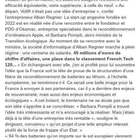
efficacité équivalente, voire supérieure, à celle du neuf. « Au
départ, VoltR n’était pas une idée d’entreprise », confie
l’entrepreneur Alban Regnier. La start-up angevine fondée en
2022 est en réalité née d’une rencontre entre le fondateur et
PDG d’Okamac, entreprise spécialisée dans le reconditionnement
d’ordinateurs Apple, et Barbara Pompili, alors ministre de la
Transition écologique. Au moment de sa rencontre avec la
ministre, la société d’informatique d’Alban Regnier marche à plein
régime : une centaine de salariés,
45 millions d’euros de
chiffre d'affaires, une place dans le classement French Tech
120...
« En échangeant avec elle, j’en ai profité pour lui soumettre
l’idée que la France soit la tête de proue de la structuration d'une
filière de reconditionnement de batteries au lithium, à l’échelle
européenne, se remémore-t-il. Ce serait une belle image pour la
France à envoyer à ses partenaires, car il y a derrière des enjeux
de souveraineté, mais aussi des enjeux économiques et
écologiques ». A cet instant, le trentenaire ne se doute pas que
son idée s’apprête à se concrétiser. « Barbara Pompili a trouvé
l’idée très intéressante et m’a encouragé à la réaliser. Mais j’étais
déjà à la tête d’une entreprise très rentable », souligne le
dirigeant, convaincu « qu’un projet d’une telle ampleur relevait
plutôt de la force de frappe d’un Etat. »
« 94 % des batteries qu'on importe sur le sol européen viennent