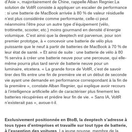
d’Asie », majoritairement de Chine, rappelle Alban Regnier.La
solution de VoltR consiste à appliquer un escalier de performance
: si une batterie de MacBook arrivée à 80 % de valeur résiduelle
n’est plus considérée comme performante, celle-ci peut
néanmoins l’être pour un autre type d’équipement (vélo,
trottinette, scooter, etc.) moins gourmand en densité d’énergie
volumique. C’est ainsi que la deeptech est parvenue, pour son
premier prototype, à « concevoir une batterie de vélo plus
puissante que le neuf à partir de batteries de MacBook à 70 % de
leur état de santé. » Et ainsi de suite : une batterie de vélo à 80
% servira à créer une batterie neuve pour une perceuse, qui elle-
même pourra plus tard servir de batterie neuve pour un
luminaire, etcetera. « La grande force de VoltR, c’est de savoir
tirer des fils entre une fin de première vie et un début de seconde
vie ayant une demande en performance correspondant à la fin de
la première », constate Alban Regnier, qui explique avoir recours
à l’intelligence artificielle afin de caractériser plus finement les
batteries récupérées et prédire leur fin de vie. « Sans IA, VoltR
n’existerait pas », avoue-t-il.
Exclusivement positionnée en BtoB, la deeptech s’adresse à
tous types d’entreprises et travaille sur tout type de batterie,
à l’exception des voitures
. La jeune pousse, membre de la