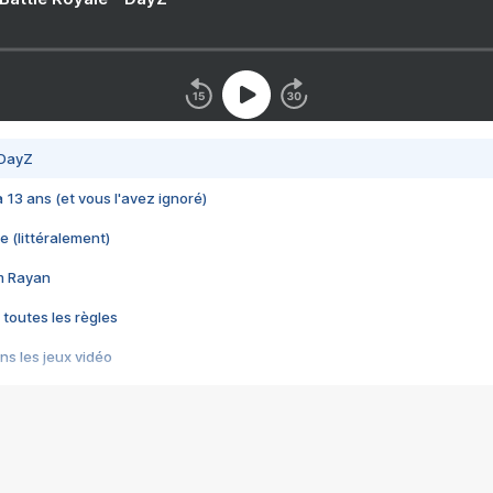
 DayZ
 a 13 ans (et vous l'avez ignoré)
e (littéralement)
im Rayan
 toutes les règles
s les jeux vidéo
us choquant de Rockstar ? - Le scandale BULLY
e plus moche de Steam
du RÊVE tourne au CAUCHEMAR