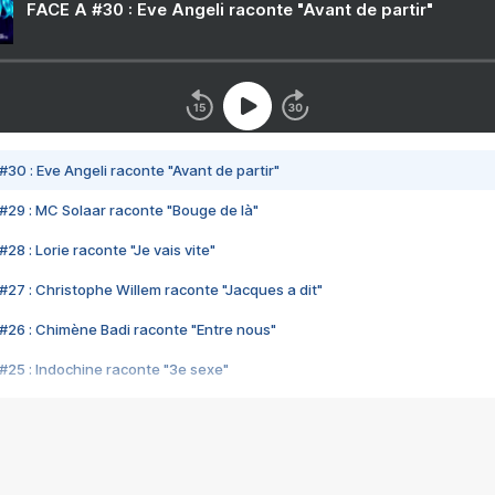
FACE A #30 : Eve Angeli raconte "Avant de partir"
#30 : Eve Angeli raconte "Avant de partir"
#29 : MC Solaar raconte "Bouge de là"
28 : Lorie raconte "Je vais vite"
#27 : Christophe Willem raconte "Jacques a dit"
#26 : Chimène Badi raconte "Entre nous"
#25 : Indochine raconte "3e sexe"
#24 : Zaho raconte "C'est chelou"
#23 : Patrick Bruel raconte "Au café des délices"
#22 : Kyo raconte "Le chemin"