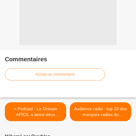
Commentaires
Ajouter un commentaire
< Podcast : Le Groupe
Audience radio : top 10 des
APICIL a lancé deux
marques radios du
podcasts sur la santé
semestre 1 en 2025 >
mentale dans le milieu du
rugby professionnel,