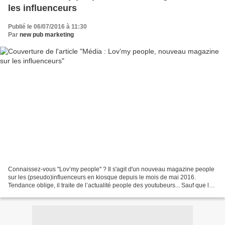
les influenceurs
Publié le 06/07/2016 à 11:30
Par
new pub marketing
Connaissez-vous "Lov’my people" ? Il s'agit d'un nouveau magazine people
sur les (pseudo)influenceurs en kiosque depuis le mois de mai 2016.
Tendance oblige, il traite de l’actualité people des youtubeurs... Sauf que le
magazine a le droit un coup de...