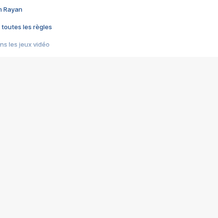
im Rayan
 toutes les règles
s les jeux vidéo
us choquant de Rockstar ? - Le scandale BULLY
e plus moche de Steam
du RÊVE tourne au CAUCHEMAR
pendant 8 heures
it… à tort
umiliés par un jeu vidéo
ire - Final Fantasy 8
ti un empire - Age of Empires
story DOFUS