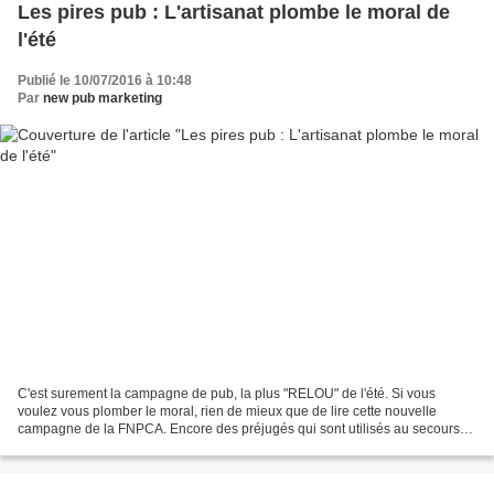
Les pires pub : L'artisanat plombe le moral de
l'été
Publié le 10/07/2016 à 10:48
Par
new pub marketing
C'est surement la campagne de pub, la plus "RELOU" de l'été. Si vous
voulez vous plomber le moral, rien de mieux que de lire cette nouvelle
campagne de la FNPCA. Encore des préjugés qui sont utilisés au secours
du manque de créativité ou pour faire plaisir...