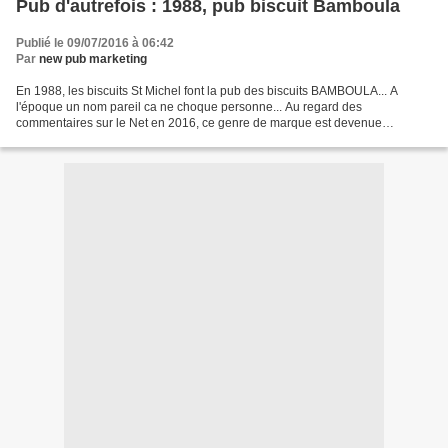
Pub d'autrefois : 1988, pub biscuit Bamboula
Publié le 09/07/2016 à 06:42
Par
new pub marketing
En 1988, les biscuits St Michel font la pub des biscuits BAMBOULA... A
l'époque un nom pareil ca ne choque personne... Au regard des
commentaires sur le Net en 2016, ce genre de marque est devenue
rapidement un symbole de "racisme". Il se pose donc vraiment...