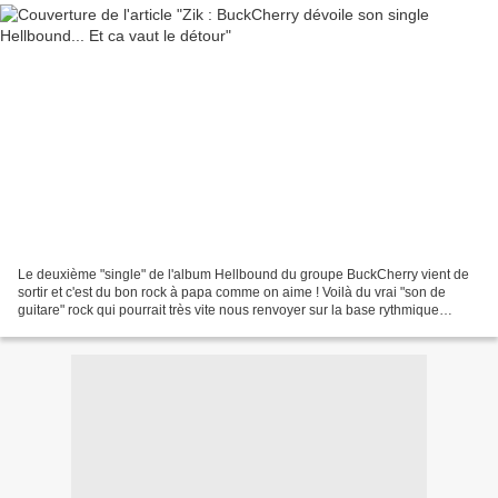
Le deuxième "single" de l'album Hellbound du groupe BuckCherry vient de
sortir et c'est du bon rock à papa comme on aime ! Voilà du vrai "son de
guitare" rock qui pourrait très vite nous renvoyer sur la base rythmique
d'ACDC. On adore et on vous conseille...