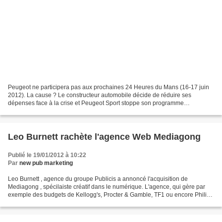
Peugeot ne participera pas aux prochaines 24 Heures du Mans (16-17 juin
2012). La cause ? Le constructeur automobile décide de réduire ses
dépenses face à la crise et Peugeot Sport stoppe son programme
d'endurance pour la saison 2012 avec ses 908 à moteur...
Leo Burnett rachète l'agence Web Mediagong
Publié le 19/01/2012 à 10:22
Par
new pub marketing
Leo Burnett , agence du groupe Publicis a annoncé l'acquisition de
Mediagong , spécilaiste créatif dans le numérique. L'agence, qui gère par
exemple des budgets de Kellogg's, Procter & Gamble, TF1 ou encore Philip
Morris, cherchait à se renforcer dans...