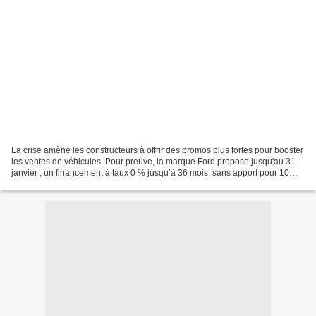
La crise amène les constructeurs à offrir des promos plus fortes pour booster
les ventes de véhicules. Pour preuve, la marque Ford propose jusqu'au 31
janvier , un financement à taux 0 % jusqu’à 36 mois, sans apport pour 10
000 euros empruntés, sur la...