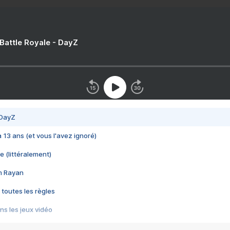
 Battle Royale - DayZ
 DayZ
 a 13 ans (et vous l'avez ignoré)
e (littéralement)
im Rayan
 toutes les règles
s les jeux vidéo
us choquant de Rockstar ? - Le scandale BULLY