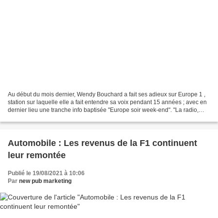
Au début du mois dernier, Wendy Bouchard a fait ses adieux sur Europe 1 ,
station sur laquelle elle a fait entendre sa voix pendant 15 années ; avec en
dernier lieu une tranche info baptisée "Europe soir week-end". "La radio,
c'est un média du cœur",...
Automobile : Les revenus de la F1 continuent
leur remontée
Publié le 19/08/2021 à 10:06
Par
new pub marketing