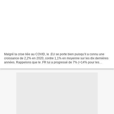
Malgré la crise liée au COVID, le .EU se porte bien puisqu’il a connu une
croissance de 2,2% en 2020, contre 1,1% en moyenne sur les dix dernières
années. Rappelons que le .FR lui a progressé de 7% (+14% pour les
créations). L’accélération de la transformation...