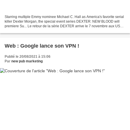
Starring multiple Emmy nominee Michael C. Hall as America's favorite serial
killer Dexter Morgan, the special event series DEXTER: NEW BLOOD will
premiere Su... Le retour de la série DEXTER arrive le 7 novembre aux USA
sur la chaîne SHOWTIME... Attention...
Web : Google lance son VPN !
Publié le 20/08/2021 à 15:06
Par
new pub marketing