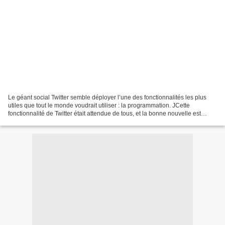
Le géant social Twitter semble déployer l’une des fonctionnalités les plus
utiles que tout le monde voudrait utiliser : la programmation. JCette
fonctionnalité de Twitter était attendue de tous, et la bonne nouvelle est
qu’elle est enfin là. Nul doute...