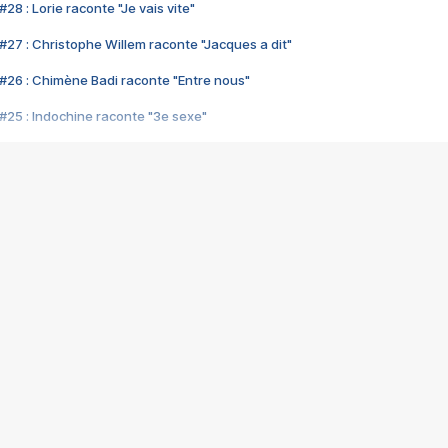
28 : Lorie raconte "Je vais vite"
#27 : Christophe Willem raconte "Jacques a dit"
#26 : Chimène Badi raconte "Entre nous"
#25 : Indochine raconte "3e sexe"
#24 : Zaho raconte "C'est chelou"
#23 : Patrick Bruel raconte "Au café des délices"
#22 : Kyo raconte "Le chemin"
#21 : Nolwenn Leroy raconte "Cassé"
#20 : Patrick Hernandez raconte "Born to be alive"
#19 : Lorie raconte "Près de moi"
#18 : Michael Jones raconte "A nos actes manqués" (avec Jean-Jacque
#17 : Khaled raconte "Aïcha"
#16 : Corneille raconte "Parce qu'on vient de loin"