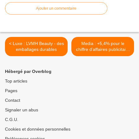
Ajouter un commentaire
< Luxe : LVMH Beauty - des
Media : +5,4% pour le
emballages durables
chiffre d’affaires publicitaire
du groupe TF1 au T1 2002
>
Hébergé par Overblog
Top articles
Pages
Contact
Signaler un abus
C.G.U.
Cookies et données personnelles
Préférences cookies