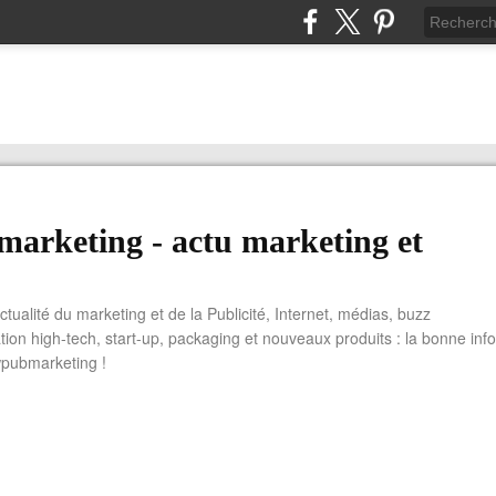
arketing - actu marketing et
actualité du marketing et de la Publicité, Internet, médias, buzz
tion high-tech, start-up, packaging et nouveaux produits : la bonne info
wpubmarketing !