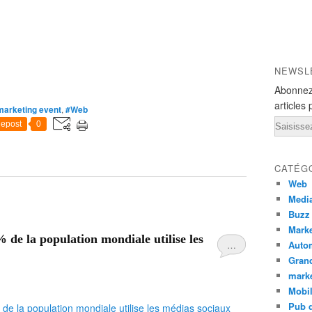
NEWSL
Abonnez
articles 
marketing event
,
#Web
Email
epost
0
CATÉG
Web
Medi
Buzz
Marke
 de la population mondiale utilise les
…
Auto
Grand
mark
Mobi
Pub d