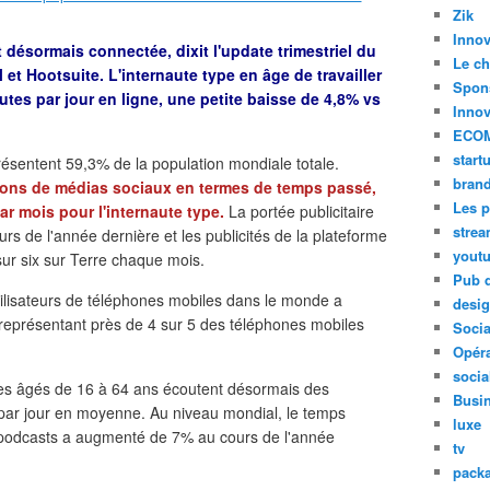
Zik
Innov
 désormais connectée, dixit l'update trimestriel du
Le ch
 et Hootsuite. L'internaute type en âge de travailler
Spon
tes par jour en ligne, une petite baisse de 4,8% vs
Innov
ECO
start
résentent 59,3% de la population mondiale totale.
bran
tions de médias sociaux en termes de temps passé,
Les p
r mois pour l'internaute type.
La portée publicitaire
stre
 de l'année dernière et les publicités de la plateforme
yout
sur six sur Terre chaque mois.
Pub d
tilisateurs de téléphones mobiles dans le monde a
desi
s représentant près de 4 sur 5 des téléphones mobiles
Soci
Opéra
socia
tes âgés de 16 à 64 ans écoutent désormais des
Busi
ar jour en moyenne. Au niveau mondial, le temps
luxe
podcasts a augmenté de 7% au cours de l'année
tv
pack