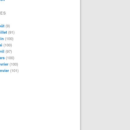
VES
oût
(9)
illet
(91)
in
(100)
ai
(100)
ril
(97)
ars
(100)
vrier
(100)
nvier
(101)