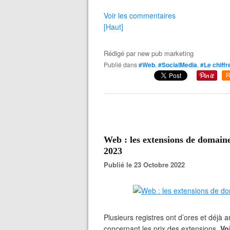
Voir les commentaires
[Haut]
Rédigé par
new pub marketing
Publié dans
#Web
,
#SocialMedia
,
#Le chiffr
R
Web : les extensions de domaine
2023
Publié le 23 Octobre 2022
Plusieurs registres ont d’ores et déjà 
concernant les prix des extensions.
Vo