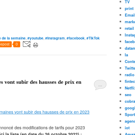
TV
print
Emai
marke
retail
Inst
e de la semaine
,
#youtube
,
#Instagram
,
#facebook
,
#TikTok
face
epost
0
datam
Ia
Cont
Twitt
radio
finte
s vont subir des hausses de prix en
…
Netfli
seo
cobr
goog
Sport
agen
annoncé des modifications de tarifs pour 2023
iot
ici la liste (en date du 26 octobre 2022) :
Amaz