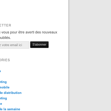
ETTER
-vous pour être averti des nouveaux
publiés.
ORIES
a
ting
mobile
e distribution
eting
le
e la semaine