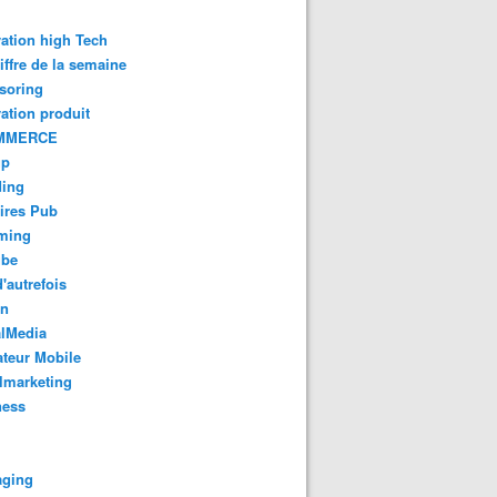
ation high Tech
iffre de la semaine
soring
ation produit
MMERCE
up
ding
ires Pub
aming
ube
'autrefois
gn
alMedia
teur Mobile
lmarketing
ness
aging