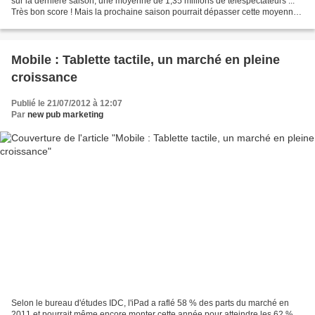
sur la dernière saison, une moyenne de 1,35 millions de téléspectateurs ...
Très bon score ! Mais la prochaine saison pourrait dépasser cette moyenne
avec l'arrivée du très talentueux...
Mobile : Tablette tactile, un marché en pleine
croissance
Publié le 21/07/2012 à 12:07
Par
new pub marketing
Selon le bureau d'études IDC, l'iPad a raflé 58 % des parts du marché en
2011 et pourrait même encore monter cette année pour atteindre les 62 % .