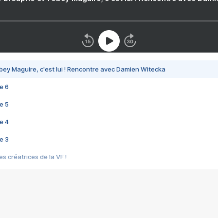
bey Maguire, c'est lui ! Rencontre avec Damien Witecka
e 6
e 5
e 4
e 3
s créatrices de la VF !
e 2
e 1
e Mektoub My Love arrive enfin ! Rencontre avec Shaïn Boumedine et Sal