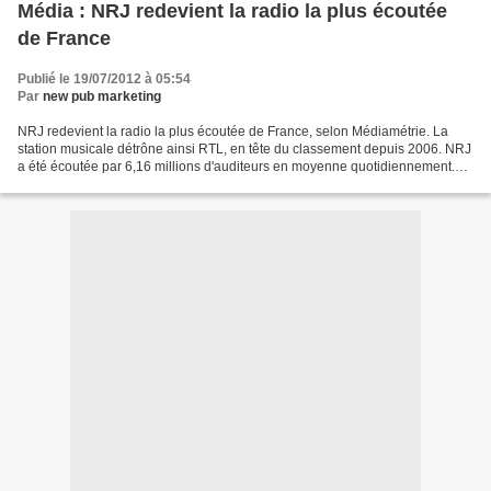
Média : NRJ redevient la radio la plus écoutée
de France
Publié le 19/07/2012 à 05:54
Par
new pub marketing
NRJ redevient la radio la plus écoutée de France, selon Médiamétrie. La
station musicale détrône ainsi RTL, en tête du classement depuis 2006. NRJ
a été écoutée par 6,16 millions d'auditeurs en moyenne quotidiennement.
Elle a ainsi gagné près de 500.000...