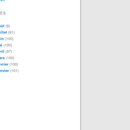
VES
oût
(9)
illet
(91)
in
(100)
ai
(100)
ril
(97)
ars
(100)
vrier
(100)
nvier
(101)