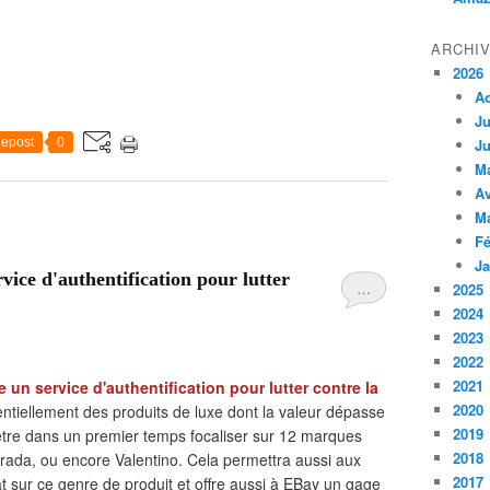
ARCHI
2026
A
Ju
epost
0
Ju
M
Av
M
Fé
Ja
ice d'authentification pour lutter
…
2025
2024
2023
2022
2021
 un service d'authentification pour lutter contre la
2020
ntiellement des produits de luxe dont la valeur dépasse
2019
 être dans un premier temps focaliser sur 12 marques
2018
rada, ou encore Valentino. Cela permettra aussi aux
2017
at sur ce genre de produit et offre aussi à EBay un gage