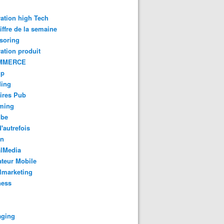
ation high Tech
iffre de la semaine
soring
ation produit
MMERCE
up
ding
ires Pub
aming
ube
'autrefois
gn
alMedia
teur Mobile
lmarketing
ness
aging