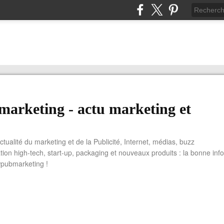
arketing - actu marketing et
actualité du marketing et de la Publicité, Internet, médias, buzz
tion high-tech, start-up, packaging et nouveaux produits : la bonne info
wpubmarketing !