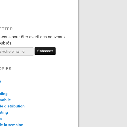
ETTER
-vous pour être averti des nouveaux
publiés.
ORIES
a
ting
mobile
e distribution
eting
le
e la semaine