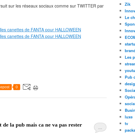
Zik
rsuit sur les réseaux sociaux comme sur TWITTER par
Innov
Le ch
Spon
Innov
ECO
start
bran
Les p
stre
yout
Pub d
desi
epost
0
Soci
Opéra
socia
Busi
luxe
tv
t de la pub mais ca ne va pas rester
…
pack