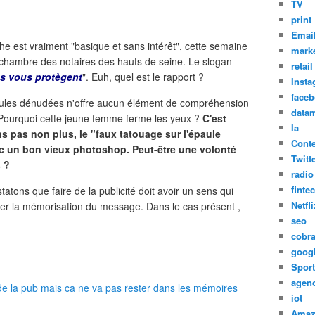
TV
print
Emai
che est vraiment "basique et sans intérêt", cette semaine
marke
 chambre des notaires des hauts de seine. Le slogan
retail
es vous protègent
". Euh, quel est le rapport ?
Inst
face
épaules dénudées n'offre aucun élément de compréhension
datam
. Pourquoi cette jeune femme ferme les yeux ?
C'est
Ia
s pas non plus, le "faux tatouage sur l'épaule
Cont
c un bon vieux photoshop. Peut-être une volonté
Twitt
s ?
radio
finte
tons que faire de la publicité doit avoir un sens qui
Netfli
orcer la mémorisation du message. Dans le cas présent ,
seo
cobr
goog
Sport
agen
iot
Amaz