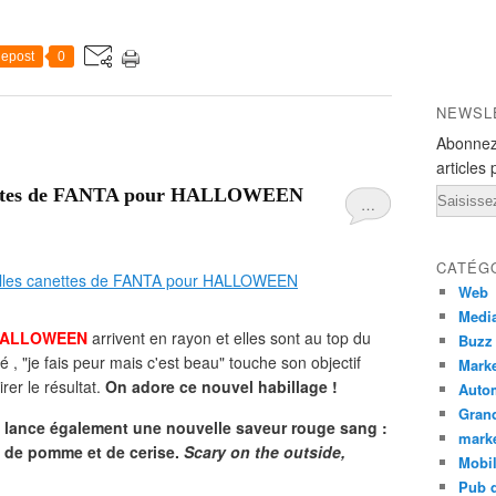
epost
0
NEWSL
Abonnez
articles 
anettes de FANTA pour HALLOWEEN
Email
…
CATÉG
Web
Medi
ALLOWEEN
arrivent en rayon et elles sont au top du
Buzz
é , "je fais peur mais c'est beau" touche son objectif
Marke
er le résultat.
On adore ce nouvel habillage !
Auto
Grand
e lance également une nouvelle saveur rouge sang :
mark
t de pomme et de cerise.
Scary on the outside,
Mobi
Pub d